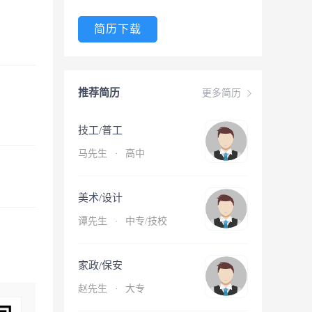
简历下载
推荐简历
更多简历
技工/普工
马先生
·
高中
美术/设计
谭先生
·
中专/技校
家政/保安
赵先生
·
大专