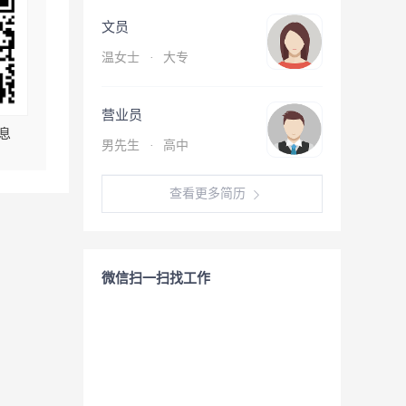
文员
温女士
·
大专
营业员
息
男先生
·
高中
查看更多简历
微信扫一扫找工作